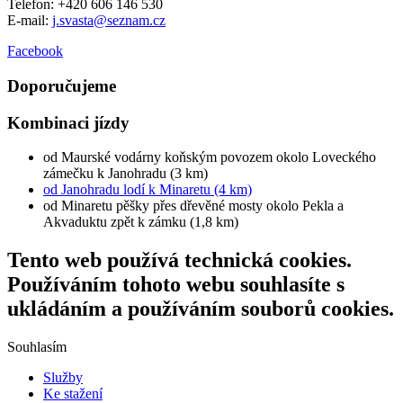
Telefon: +420 606 146 530
E-mail:
j.svasta@seznam.cz
Facebook
Doporučujeme
Kombinaci jízdy
od Maurské vodárny koňským povozem okolo Loveckého
zámečku k Janohradu (3 km)
od Janohradu lodí k Minaretu (4 km)
od Minaretu pěšky přes dřevěné mosty okolo Pekla a
Akvaduktu zpět k zámku (1,8 km)
Tento web používá technická cookies.
Používáním tohoto webu souhlasíte s
ukládáním a používáním souborů cookies.
Souhlasím
Služby
Ke stažení